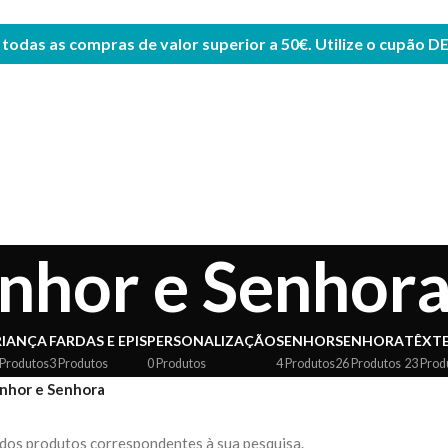
odas as compras de valor superior a 50€. Utilize o cupão
D
nhor e Senhor
RIANÇA
FARDAS E EPIS
PERSONALIZAÇÃO
SENHOR
SENHORA
TÊXTE
 Produtos
3 Produtos
0 Produtos
4 Produtos
26 Produtos
23 Prod
nhor e Senhora
os produtos correspondentes à sua pesquisa.