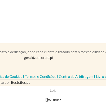
gosto e dedicação, onde cada cliente é tratado com o mesmo cuidado
geral@tiacoruja.pt
ica de Cookies
I
Termos e Condições
I
Centro de Arbitragem
I
Livro
nto por
Bestsites.pt
Loja
Wishlist