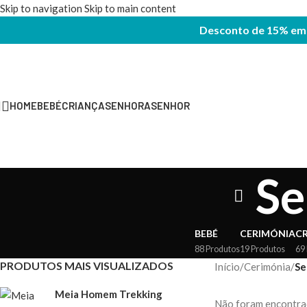
Skip to navigation
Skip to main content
Desconto de 15% em t
HOME
BEBÉ
CRIANÇA
SENHORA
SENHOR
Se
BEBÉ
CERIMÓNIA
C
88 Produtos
19 Produtos
69
PRODUTOS MAIS VISUALIZADOS
Início
/
Cerimónia
/
Se
Meia Homem Trekking
Não foram encontrad