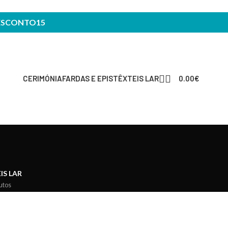
ESCONTO15
CERIMÓNIA
FARDAS E EPIS
TÊXTEIS LAR
0.00
€
a
IS LAR
utos